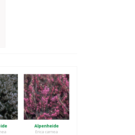
eide
Alpenheide
rnea
Erica carnea