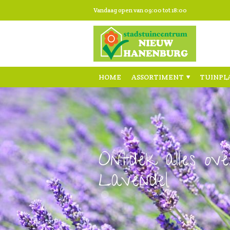
Ga
Vandaag open van
09:00
tot
18:00
naar
content
HOME
ASSORTIMENT
TUINPL
Ontdek alles ove
Lavendel