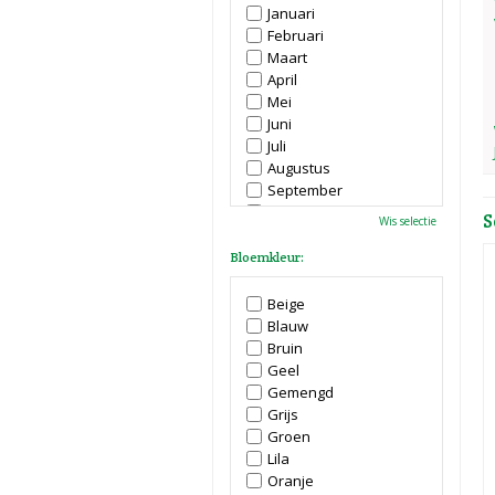
Januari
Februari
Maart
April
Mei
Juni
Juli
Augustus
September
Oktober
S
Wis selectie
November
December
Bloemkleur:
Beige
Blauw
Bruin
Geel
Gemengd
Grijs
Groen
Lila
Oranje