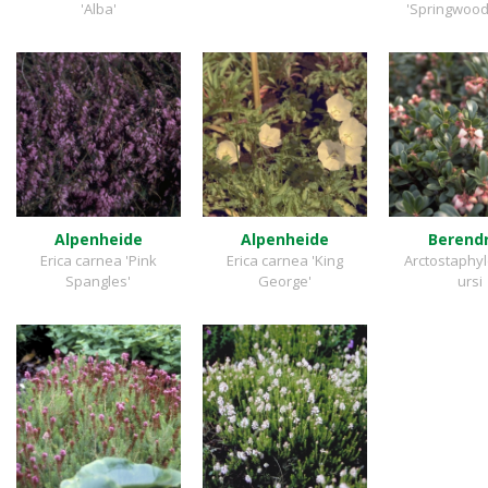
'Alba'
'Springwood
Alpenheide
Alpenheide
Berendr
Erica carnea 'Pink
Erica carnea 'King
Arctostaphyl
Spangles'
George'
ursi