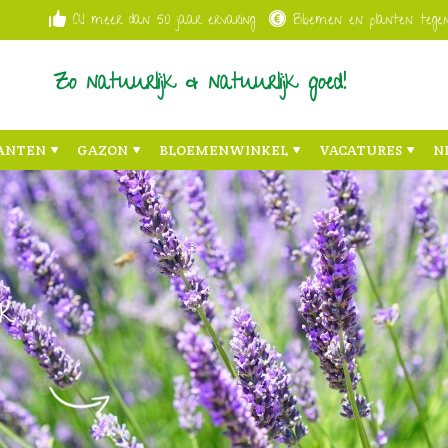
Al meer dan 50 jaar ervaring
Bloemen en planten tegen
Zo natuurlijk & natuurlijk goed!
ANTEN
GAZON
BLOEMENWINKEL
VACATURES
N
r