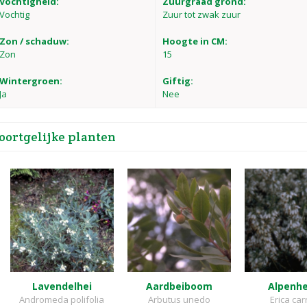
Vochtigheid:
Zuurgraad grond:
Vochtig
Zuur tot zwak zuur
Zon / schaduw:
Hoogte in CM:
Zon
15
Wintergroen:
Giftig:
Ja
Nee
oortgelijke planten
Lavendelhei
Aardbeiboom
Alpenh
Andromeda polifolia
Arbutus unedo
Erica ca