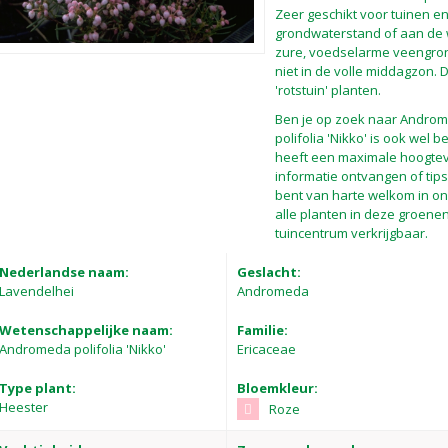
Zeer geschikt voor tuinen 
grondwaterstand of aan de w
zure, voedselarme veengrond
niet in de volle middagzon. 
'rotstuin' planten.
Ben je op zoek naar Androm
polifolia 'Nikko' is ook wel
heeft een maximale hoogtev
informatie ontvangen of tips
bent van harte welkom in ons
alle planten in deze groenen
tuincentrum verkrijgbaar.
Nederlandse naam:
Geslacht:
Lavendelhei
Andromeda
Wetenschappelijke naam:
Familie:
Andromeda polifolia 'Nikko'
Ericaceae
Type plant:
Bloemkleur:
Heester
Roze