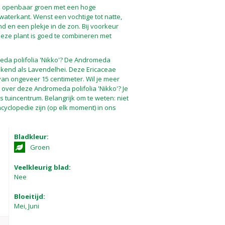
en openbaar groen met een hoge
aterkant. Wenst een vochtige tot natte,
 en een plekje in de zon. Bij voorkeur
Deze plant is goed te combineren met
eda polifolia 'Nikko'? De Andromeda
 bekend als Lavendelhei. Deze Ericaceae
an ongeveer 15 centimeter. Wil je meer
 over deze Andromeda polifolia 'Nikko'? Je
 tuincentrum. Belangrijk om te weten: niet
cyclopedie zijn (op elk moment) in ons
Bladkleur:
Groen
Veelkleurig blad:
Nee
Bloeitijd:
Mei, Juni