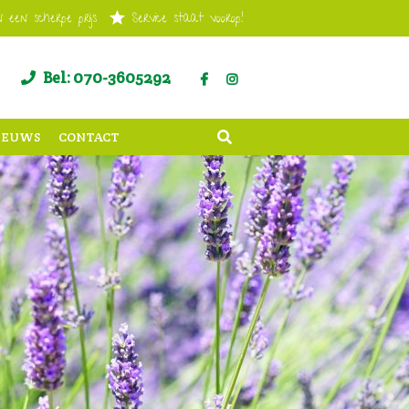
 een scherpe prijs
Service staat voorop!
Bel: 070-3605292
IEUWS
CONTACT