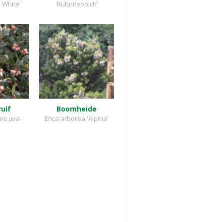
 White'
'Rubinteppich'
uif
Boomheide
os uva-
Erica arborea 'Alpina'