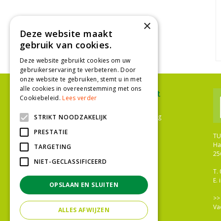
×
Deze website maakt
gebruik van cookies.
Deze website gebruikt cookies om uw
gebruikerservaring te verbeteren. Door
onze website te gebruiken, stemt u in met
alle cookies in overeenstemming met ons
Ons assortiment
Cookiebeleid.
Lees verder
Plantenwinkel Den Haag
Bloemenwinkel Den Haag
STRIKT NOODZAKELIJK
Tuinwinkel Den Haag
PRESTATIE
Bloemist Den Haag
TU
Bloemen
Ha
TARGETING
Tuinplanten
25
Kamerplanten
NIET-GECLASSIFICEERD
Gazononderhoud
T.
Meststoffen
E.
OPSLAAN EN SLUITEN
Bestrijdingsmiddelen
Tuingereedschap
>
Potterie
Va
ALLES AFWIJZEN