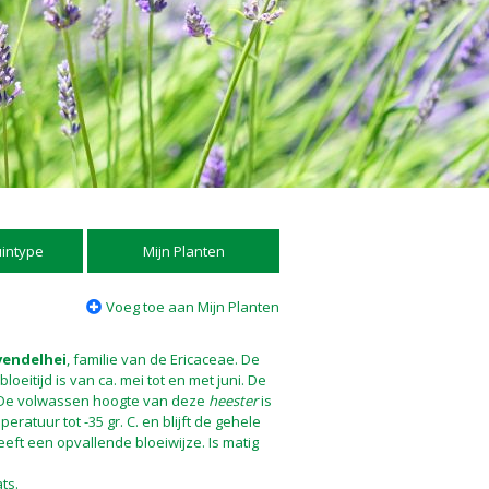
uintype
Mijn Planten
Voeg toe aan Mijn Planten
vendelhei
, familie van de Ericaceae. De
loeitijd is van ca. mei tot en met juni. De
 De volwassen hoogte van deze
heester
is
eratuur tot -35 gr. C. en blijft de gehele
eeft een opvallende bloeiwijze. Is matig
ts.