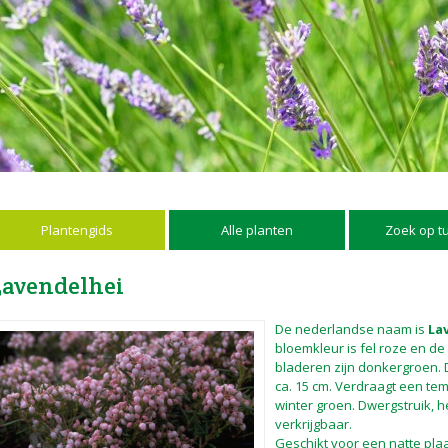
Plantengids
Alle planten
Zoek op t
Lavendelhei
De nederlandse naam is
La
bloemkleur is fel roze en de b
bladeren zijn donkergroen.
ca. 15 cm. Verdraagt een temp
winter groen. Dwergstruik, h
verkrijgbaar.
Geschikt voor een natte plaa