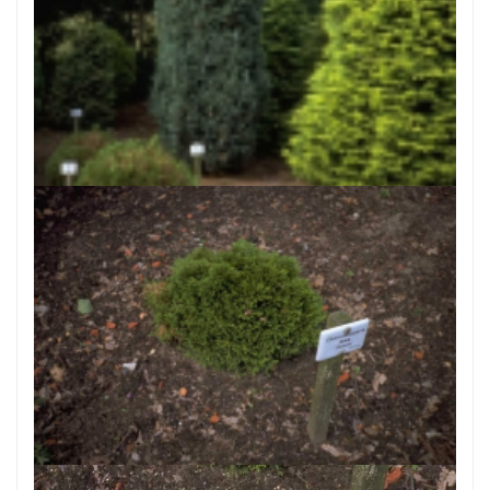
Californische cipres
Chamaecyparis lawsoniana 'Grayswood Pillar'