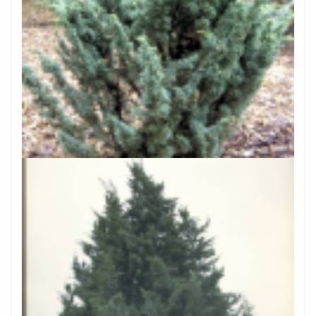
Chinese jeneverbes
Juniperus chinensis 'Blaauw'