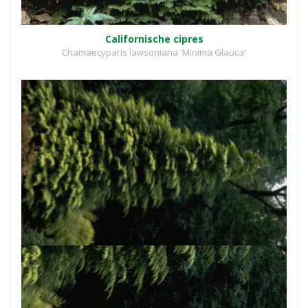
Californische cipres
Chamaecyparis lawsoniana 'Minima Glauca'