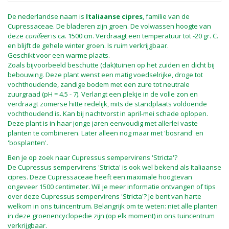
De nederlandse naam is
Italiaanse cipres
, familie van de
Cupressaceae. De bladeren zijn groen. De volwassen hoogte van
deze
conifeer
is ca. 1500 cm. Verdraagt een temperatuur tot -20 gr. C.
en blijft de gehele winter groen. Is ruim verkrijgbaar.
Geschikt voor een warme plaats.
Zoals bijvoorbeeld beschutte (dak)tuinen op het zuiden en dicht bij
bebouwing. Deze plant wenst een matig voedselrijke, droge tot
vochthoudende, zandige bodem met een zure tot neutrale
zuurgraad (pH = 4.5 - 7). Verlangt een plekje in de volle zon en
verdraagt zomerse hitte redelijk, mits de standplaats voldoende
vochthoudend is. Kan bij nachtvorst in april-mei schade oplopen.
Deze plant is in haar jonge jaren eenvoudig met allerlei vaste
planten te combineren. Later alleen nog maar met 'bosrand' en
'bosplanten'.
Ben je op zoek naar Cupressus sempervirens 'Stricta'?
De Cupressus sempervirens 'Stricta' is ook wel bekend als Italiaanse
cipres. Deze Cupressaceae heeft een maximale hoogtevan
ongeveer 1500 centimeter. Wil je meer informatie ontvangen of tips
over deze Cupressus sempervirens 'Stricta'? Je bent van harte
welkom in ons tuincentrum. Belangrijk om te weten: niet alle planten
in deze groenencyclopedie zijn (op elk moment) in ons tuincentrum
verkrijgbaar.