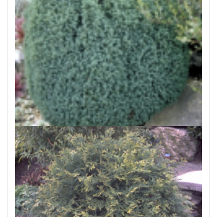
Dwergcypres
Chamaecyparis lawsoniana 'Nymph'