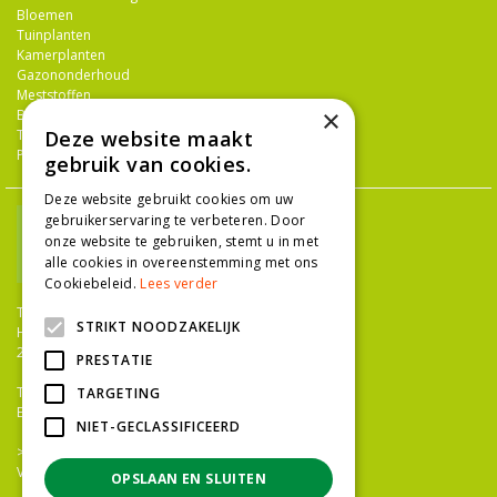
Bloemen
Tuinplanten
Kamerplanten
Gazononderhoud
Meststoffen
×
Bestrijdingsmiddelen
Tuingereedschap
Deze website maakt
Potterie
gebruik van cookies.
Deze website gebruikt cookies om uw
gebruikerservaring te verbeteren. Door
onze website te gebruiken, stemt u in met
alle cookies in overeenstemming met ons
Cookiebeleid.
Lees verder
TUINCENTRUM NIEUW-HANENBURG
STRIKT NOODZAKELIJK
Hanenburglaan 266
2565 HC Den Haag
PRESTATIE
T.
070 36 052 92
TARGETING
E.
info@tuincentrumnieuwhanenburg.nl
NIET-GECLASSIFICEERD
>>
OPENINGSTIJDEN
Vacatures
OPSLAAN EN SLUITEN