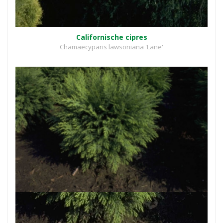
Californische cipres
Chamaecyparis lawsoniana 'Lane'