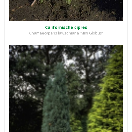
Californische cipres
Chamaecyparis lawsoniana 'Mini Globus'