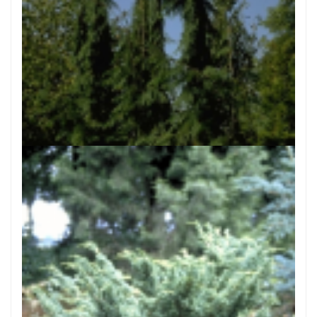
Californische cipres
Chamaecyparis lawsoniana 'Dik's Weeping'