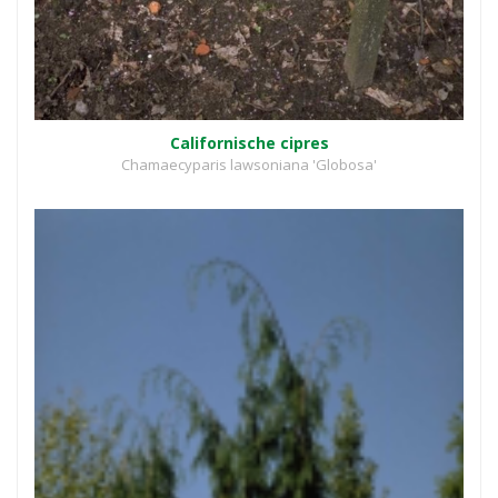
Californische cipres
Chamaecyparis lawsoniana 'Globosa'