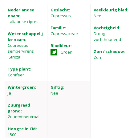
Nederlandse
Geslacht:
Veelkleurig blad:
naam:
Cupressus
Nee
Italiaanse cipres
Familie:
Vochtigheid:
Wetenschappelij
Cupressaceae
Droog-
ke naam:
vochthoudend
Cupressus
Bladkleur:
sempervirens
Zon / schaduw:
Groen
'Stricta'
Zon
Type plant:
Conifeer
Wintergroen:
Giftig:
Ja
Nee
Zuurgraad
grond:
Zuur tot neutraal
Hoogte in CM:
1500