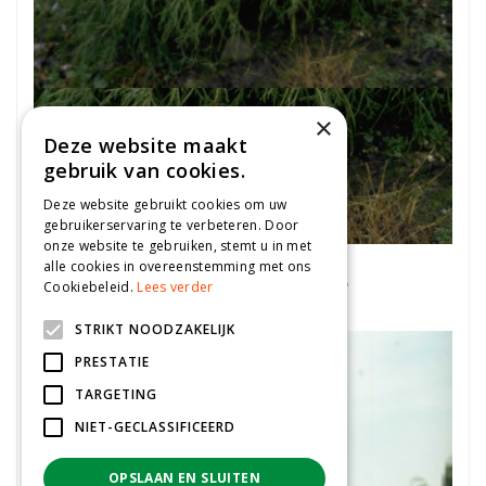
×
Deze website maakt
gebruik van cookies.
Deze website gebruikt cookies om uw
gebruikerservaring te verbeteren. Door
onze website te gebruiken, stemt u in met
Japanse cipres
alle cookies in overeenstemming met ons
Chamaecyparis pisifera 'Filifera'
Cookiebeleid.
Lees verder
STRIKT NOODZAKELIJK
PRESTATIE
TARGETING
NIET-GECLASSIFICEERD
OPSLAAN EN SLUITEN