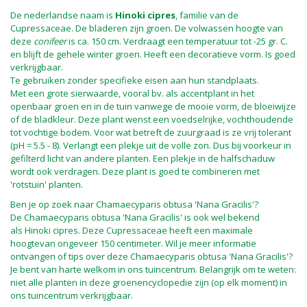
De nederlandse naam is
Hinoki cipres
, familie van de
Cupressaceae. De bladeren zijn groen. De volwassen hoogte van
deze
conifeer
is ca. 150 cm. Verdraagt een temperatuur tot -25 gr. C.
en blijft de gehele winter groen. Heeft een decoratieve vorm. Is goed
verkrijgbaar.
Te gebruiken zonder specifieke eisen aan hun standplaats.
Met een grote sierwaarde, vooral bv. als accentplant in het
openbaar groen en in de tuin vanwege de mooie vorm, de bloeiwijze
of de bladkleur. Deze plant wenst een voedselrijke, vochthoudende
tot vochtige bodem. Voor wat betreft de zuurgraad is ze vrij tolerant
(pH = 5.5 - 8). Verlangt een plekje uit de volle zon. Dus bij voorkeur in
gefilterd licht van andere planten. Een plekje in de halfschaduw
wordt ook verdragen. Deze plant is goed te combineren met
'rotstuin' planten.
Ben je op zoek naar Chamaecyparis obtusa 'Nana Gracilis'?
De Chamaecyparis obtusa 'Nana Gracilis' is ook wel bekend
als Hinoki cipres. Deze Cupressaceae heeft een maximale
hoogtevan ongeveer 150 centimeter. Wil je meer informatie
ontvangen of tips over deze Chamaecyparis obtusa 'Nana Gracilis'?
Je bent van harte welkom in ons tuincentrum. Belangrijk om te weten:
niet alle planten in deze groenencyclopedie zijn (op elk moment) in
ons tuincentrum verkrijgbaar.