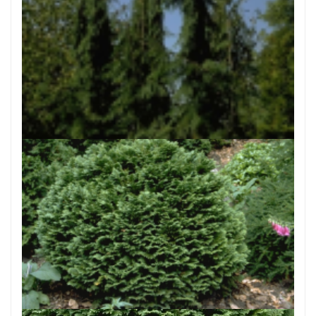
Californische cipres
Chamaecyparis lawsoniana 'Dik's Weeping'