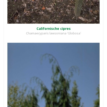
Californische cipres
Chamaecyparis lawsoniana 'Globosa'