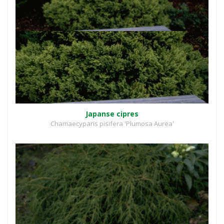
Japanse cipres
Chamaecyparis pisifera 'Plumosa Aurea'