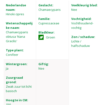
Nederlandse
Geslacht:
Veelkleurig blad:
naam:
Chamaecyparis
Nee
Hinoki cipres
Familie:
Vochtigheid:
Wetenschappelij
Cupressaceae
Vochthoudend-
ke naam:
vochtig
Chamaecyparis
Bladkleur:
obtusa 'Nana
Zon / schaduw:
Groen
Gracilis'
Lichte /
halfschaduw
Type plant:
Conifeer
Wintergroen:
Giftig:
Ja
Nee
Zuurgraad
grond:
Zwak zuur tot licht
basisch
Hoogte in CM:
150