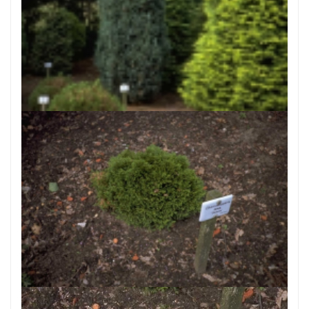
Californische cipres
Chamaecyparis lawsoniana 'Grayswood Pillar'