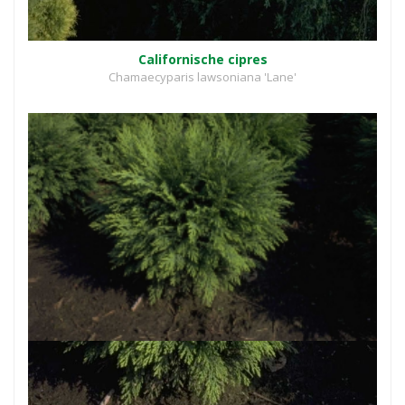
Californische cipres
Chamaecyparis lawsoniana 'Lane'