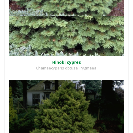
Hinoki cypres
Chamaecyparis obtusa 'Pygmaea'