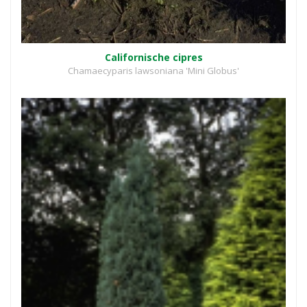
Californische cipres
Chamaecyparis lawsoniana 'Mini Globus'