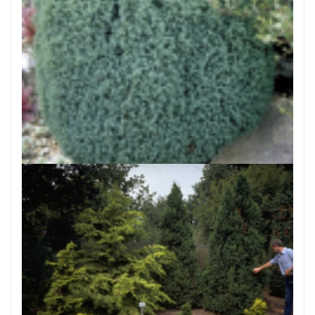
Dwergcypres
Chamaecyparis lawsoniana 'Nymph'