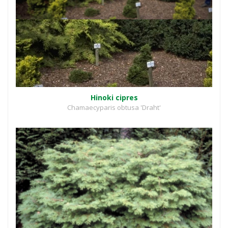
Hinoki cipres
Chamaecyparis obtusa 'Draht'