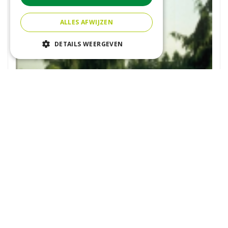
ALLES AFWIJZEN
DETAILS WEERGEVEN
Nootka-cipres
Chamaecyparis nootkatensis 'Pendula'
Ons assortiment
Plantenwinkel Den Haag