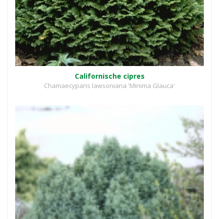
Californische cipres
Chamaecyparis lawsoniana 'Minima Glauca'