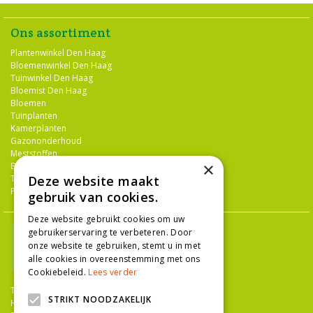
Ons assortiment
Plantenwinkel Den Haag
Bloemenwinkel Den Haag
Tuinwinkel Den Haag
Bloemist Den Haag
Bloemen
Tuinplanten
Kamerplanten
Gazononderhoud
Meststoffen
×
Bestrijdingsmiddelen
Deze website maakt
Tuingereedschap
Potterie
gebruik van cookies.
Deze website gebruikt cookies om uw
gebruikerservaring te verbeteren. Door
onze website te gebruiken, stemt u in met
alle cookies in overeenstemming met ons
Cookiebeleid.
Lees verder
TUINCENTRUM NIEUW-HANENBURG
STRIKT NOODZAKELIJK
Hanenburglaan 266