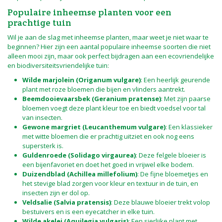
Populaire inheemse planten voor een
prachtige tuin
Wil je aan de slag met inheemse planten, maar weet je niet waar te
beginnen? Hier zijn een aantal populaire inheemse soorten die niet
alleen mooi zijn, maar ook perfect bijdragen aan een ecovriendelijke
en biodiversiteitsvriendelijke tuin:
Wilde marjolein (Origanum vulgare)
: Een heerlijk geurende
plant met roze bloemen die bijen en vlinders aantrekt.
Beemdooievaarsbek (Geranium pratense)
: Met zijn paarse
bloemen voegt deze plant kleur toe en biedt voedsel voor tal
van insecten.
Gewone margriet (Leucanthemum vulgare)
: Een klassieker
met witte bloemen die er prachtig uitziet en ook nog eens
supersterk is.
Guldenroede (Solidago virgaurea)
: Deze felgele bloeier is
een bijenfavoriet en doet het goed in vrijwel elke bodem.
Duizendblad (Achillea millefolium)
: De fijne bloemetjes en
het stevige blad zorgen voor kleur en textuur in de tuin, en
insecten zijn er dol op.
Veldsalie (Salvia pratensis)
: Deze blauwe bloeier trekt volop
bestuivers en is een eyecatcher in elke tuin.
Wilde akelei (Aquilegia vulgaris)
: Een sierlijke plant met