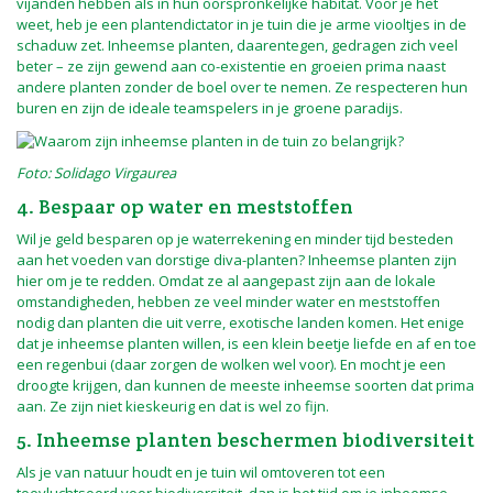
vijanden hebben als in hun oorspronkelijke habitat. Voor je het
weet, heb je een plantendictator in je tuin die je arme viooltjes in de
schaduw zet. Inheemse planten, daarentegen, gedragen zich veel
beter – ze zijn gewend aan co-existentie en groeien prima naast
andere planten zonder de boel over te nemen. Ze respecteren hun
buren en zijn de ideale teamspelers in je groene paradijs.
Foto:
Solidago Virgaurea
4. Bespaar op water en meststoffen
Wil je geld besparen op je waterrekening en minder tijd besteden
aan het voeden van dorstige diva-planten? Inheemse planten zijn
hier om je te redden. Omdat ze al aangepast zijn aan de lokale
omstandigheden, hebben ze veel minder water en meststoffen
nodig dan planten die uit verre, exotische landen komen. Het enige
dat je inheemse planten willen, is een klein beetje liefde en af en toe
een regenbui (daar zorgen de wolken wel voor). En mocht je een
droogte krijgen, dan kunnen de meeste inheemse soorten dat prima
aan. Ze zijn niet kieskeurig en dat is wel zo fijn.
5. Inheemse planten beschermen biodiversiteit
Als je van natuur houdt en je tuin wil omtoveren tot een