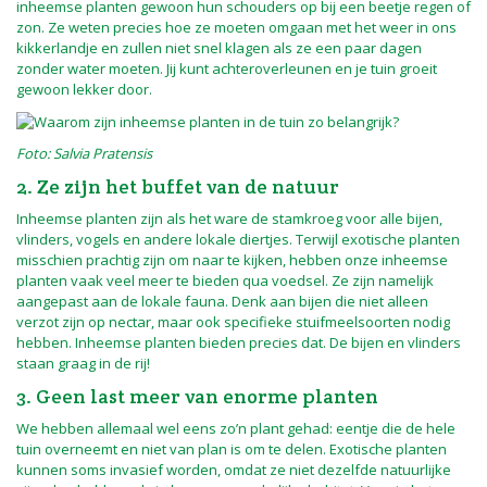
inheemse planten gewoon hun schouders op bij een beetje regen of
zon. Ze weten precies hoe ze moeten omgaan met het weer in ons
kikkerlandje en zullen niet snel klagen als ze een paar dagen
zonder water moeten. Jij kunt achteroverleunen en je tuin groeit
gewoon lekker door.
Foto: Salvia Pratensis
2. Ze zijn het buffet van de natuur
Inheemse planten zijn als het ware de stamkroeg voor alle bijen,
vlinders, vogels en andere lokale diertjes. Terwijl exotische planten
misschien prachtig zijn om naar te kijken, hebben onze inheemse
planten vaak veel meer te bieden qua voedsel. Ze zijn namelijk
aangepast aan de lokale fauna. Denk aan bijen die niet alleen
verzot zijn op nectar, maar ook specifieke stuifmeelsoorten nodig
hebben. Inheemse planten bieden precies dat. De bijen en vlinders
staan graag in de rij!
3. Geen last meer van enorme planten
We hebben allemaal wel eens zo’n plant gehad: eentje die de hele
tuin overneemt en niet van plan is om te delen. Exotische planten
kunnen soms invasief worden, omdat ze niet dezelfde natuurlijke