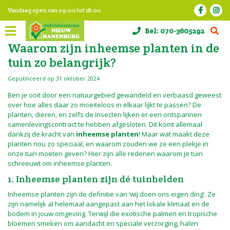
G
Vandaag open van
09:00
tot
18:00
a
n
Bel:
070-3605292
a
a
Waarom zijn inheemse planten in de
r
tuin zo belangrijk?
c
o
Gepubliceerd op
31 oktober 2024
n
t
Ben je ooit door een natuurgebied gewandeld en verbaasd geweest
e
over hoe alles daar zo moeiteloos in elkaar lijkt te passen? De
n
planten, dieren, en zelfs de insecten lijken er een ontspannen
t
samenlevingscontract te hebben afgesloten. Dit komt allemaal
dankzij de kracht van
inheemse planten
! Maar wat maakt deze
planten nou zo speciaal, en waarom zouden we ze een plekje in
onze tuin moeten geven? Hier zijn alle redenen waarom je tuin
schreeuwt om inheemse planten.
1. Inheemse planten zijn dé tuinhelden
Inheemse planten zijn de definitie van ‘wij doen ons eigen ding’. Ze
zijn namelijk al helemaal aangepast aan het lokale klimaat en de
bodem in jouw omgeving. Terwijl die exotische palmen en tropische
bloemen smeken om aandacht en speciale verzorging, halen