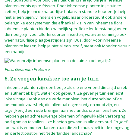
toevluchtsoord voor biodiversiteit, dan is het tijd om je inheemse
plantenkennis op te frissen. Door inheemse planten in je tuin te
zetten, help je om de natuurlijke balans in stand te houden. Je helpt
niet alleen bijen, vlinders en vogels, maar ondersteunt ook andere
belangrijke ecosystemen die afhankelijk zijn van inheemse flora.
Inheemse planten bieden namelijk specifieke leefomstandigheden
die nodig zijn voor allerlei soorten insecten, waarvan sommige ook
weer natuurlijke plaagbestrijders zijn. Dus, door voor inheemse
planten te kiezen, help je niet alleen jezelf, maar ook Moeder Natuur
een handje.
Foto: Geranium Pratense
6. Ze voegen karakter toe aan je tuin
Inheemse planten zijn een beetje als die ene vriend die altijd uniek
en authentiek blijft, wat er ook gebeurt. Ze geven je tuin een echt
lokaal tintje. Denk aan de wilde marjolein, het duizendblad of de
beemdooievaarsbek, die allemaal eigenzinnig en mooi zijn, en
tegelijkertijd een ode brengen aan het landschap om ons heen. Ze
hebben geen schreeuwerige bloemen of ingewikkelde verzorging
nodig om op te vallen – ze bloeien gewoon in alle eenvoud. En geef
toe: wat is er mooier dan een tuin die zich thuis voelt in de omgeving
en perfect past bij het Nederlandse landschap?