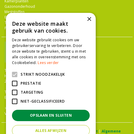
Kamerplanten
Gazononderhoud
Meststoffen
×
Bestrijdingsmiddelen
Deze website maakt
Tuingereedschap
Potterie
gebruik van cookies.
Deze website gebruikt cookies om uw
gebruikerservaring te verbeteren. Door
onze website te gebruiken, stemt u in met
alle cookies in overeenstemming met ons
Cookiebeleid.
Lees verder
TUINCENTRUM NIEUW-HANENBURG
STRIKT NOODZAKELIJK
Hanenburglaan 266
2565 HC Den Haag
PRESTATIE
T.
070 36 052 92
TARGETING
E.
info@tuincentrumnieuwhanenburg.nl
NIET-GECLASSIFICEERD
>>
OPENINGSTIJDEN
Vacatures
OPSLAAN EN SLUITEN
ALLES AFWIJZEN
© Tuincentrum Hanenburg |
Privacy statement
|
Algemene