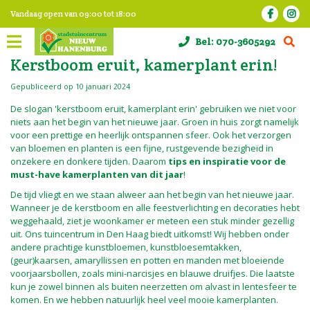
G
Vandaag open van
09:00
tot
18:00
a
n
Bel:
070-3605292
a
a
Kerstboom eruit, kamerplant erin!
r
c
Gepubliceerd op
10 januari 2024
o
De slogan 'kerstboom eruit, kamerplant erin' gebruiken we niet voor
n
niets aan het begin van het nieuwe jaar. Groen in huis zorgt namelijk
t
voor een prettige en heerlijk ontspannen sfeer. Ook het verzorgen
e
van bloemen en planten is een fijne, rustgevende bezigheid in
n
onzekere en donkere tijden. Daarom
tips en inspiratie voor de
t
must-have kamerplanten van dit jaar
!
De tijd vliegt en we staan alweer aan het begin van het nieuwe jaar.
Wanneer je de kerstboom en alle feestverlichting en decoraties hebt
weggehaald, ziet je woonkamer er meteen een stuk minder gezellig
uit. Ons tuincentrum in Den Haag biedt uitkomst! Wij hebben onder
andere prachtige kunstbloemen, kunstbloesemtakken,
(geur)kaarsen, amaryllissen en potten en manden met bloeiende
voorjaarsbollen, zoals mini-narcisjes en blauwe druifjes. Die laatste
kun je zowel binnen als buiten neerzetten om alvast in lentesfeer te
komen. En we hebben natuurlijk heel veel mooie kamerplanten.