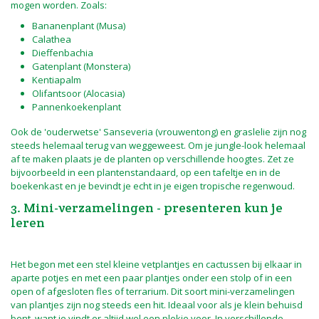
mogen worden. Zoals:
Bananenplant (Musa)
Calathea
Dieffenbachia
Gatenplant (Monstera)
Kentiapalm
Olifantsoor (Alocasia)
Pannenkoekenplant
Ook de 'ouderwetse' Sanseveria (vrouwentong) en graslelie zijn nog
steeds helemaal terug van weggeweest. Om je jungle-look helemaal
af te maken plaats je de planten op verschillende hoogtes. Zet ze
bijvoorbeeld in een plantenstandaard, op een tafeltje en in de
boekenkast en je bevindt je echt in je eigen tropische regenwoud.
3. Mini-verzamelingen - presenteren kun je
leren
Het begon met een stel kleine vetplantjes en cactussen bij elkaar in
aparte potjes en met een paar plantjes onder een stolp of in een
open of afgesloten fles of terrarium. Dit soort mini-verzamelingen
van plantjes zijn nog steeds een hit. Ideaal voor als je klein behuisd
bent, want je vindt er altijd wel een plekje voor. In verschillende