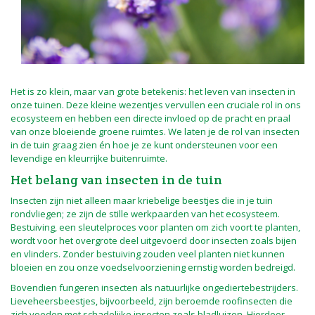
Het is zo klein, maar van grote betekenis: het leven van insecten in
onze tuinen. Deze kleine wezentjes vervullen een cruciale rol in ons
ecosysteem en hebben een directe invloed op de pracht en praal
van onze bloeiende groene ruimtes. We laten je de rol van insecten
in de tuin graag zien én hoe je ze kunt ondersteunen voor een
levendige en kleurrijke buitenruimte.
Het belang van insecten in de tuin
Insecten zijn niet alleen maar kriebelige beestjes die in je tuin
rondvliegen; ze zijn de stille werkpaarden van het ecosysteem.
Bestuiving, een sleutelproces voor planten om zich voort te planten,
wordt voor het overgrote deel uitgevoerd door insecten zoals bijen
en vlinders. Zonder bestuiving zouden veel planten niet kunnen
bloeien en zou onze voedselvoorziening ernstig worden bedreigd.
Bovendien fungeren insecten als natuurlijke ongediertebestrijders.
Lieveheersbeestjes, bijvoorbeeld, zijn beroemde roofinsecten die
zich voeden met schadelijke insecten zoals bladluizen. Hierdoor