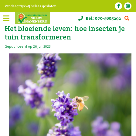
G
Vandaag zijn wij helaas gesloten
a
n
Bel:
070-3605292
a
a
Het bloeiende leven: hoe insecten je
r
tuin transformeren
c
o
Gepubliceerd op
26 juli 2023
n
t
e
n
t