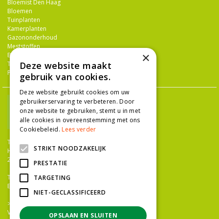
Bloemist Den Haag
Bloemen
Tuinplanten
Kamerplanten
Gazononderhoud
Meststoffen
×
Bestrijdingsmiddelen
Tuingereedschap
Deze website maakt
Potterie
gebruik van cookies.
Deze website gebruikt cookies om uw
gebruikerservaring te verbeteren. Door
onze website te gebruiken, stemt u in met
alle cookies in overeenstemming met ons
Cookiebeleid.
Lees verder
TUINCENTRUM NIEUW-HANENBURG
STRIKT NOODZAKELIJK
Hanenburglaan 266
2565 HC Den Haag
PRESTATIE
T.
070 36 052 92
TARGETING
E.
info@tuincentrumnieuwhanenburg.nl
NIET-GECLASSIFICEERD
>>
OPENINGSTIJDEN
Vacatures
OPSLAAN EN SLUITEN