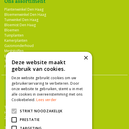
Ons assortiment
Plantenwinkel Den Haag
Bloemenwinkel Den Haag
Tuinwinkel Den Haag
Bloemist Den Haag
Bloemen
Tuinplanten
Kamerplanten
Gazononderhoud
Meststoffen
×
Bestrijdingsmiddelen
Tuingereedschap
Deze website maakt
Potterie
gebruik van cookies.
Deze website gebruikt cookies om uw
gebruikerservaring te verbeteren. Door
onze website te gebruiken, stemt u in met
alle cookies in overeenstemming met ons
Cookiebeleid.
Lees verder
TUINCENTRUM NIEUW-HANENBURG
STRIKT NOODZAKELIJK
Hanenburglaan 266
2565 HC Den Haag
PRESTATIE
T.
070 36 052 92
TARGETING