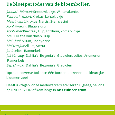
De bloeiperiodes van de bloembollen
Januari - februari:
Sneeuwklokje, Winterakoniet
Februari - maart:
Krokus, Lenteklokje
Maart - april:
Krokus, Narcis, Sterhyacint
April:
Hyacint, Blauwe druif
April - mei:
Kievitsei, Tulp, Fritillaria, Zomerklokje
Mei:
Lelietje van dalen, Tulp
Mei - juni:
Allium, Boshyacint
Mei t/m juli:
Allium,
Sierui
Juni:
Lelies, Ramonkels
Juli t/m aug:
Dahlia's, Begonia's, Gladiolen, Lelies, Anemonen,
Ramonkels
Sep t/m okt:
Dahlia's, Begonia's, Gladiolen
Tip: plant diverse bollen in één border en creeer een kleurrijke
bloemen zee!
Heeft u vragen, onze medewerkers adviseren u graag, bel ons
op 070 32 372 07 of kom langs in
ons tuincentrum
.