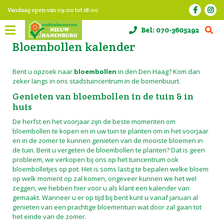
G
Vandaag open van
09:00
tot
18:00
a
n
Bel:
070-3605292
a
a
Bloembollen kalender
r
c
o
Bent u opzoek naar
bloembollen
in den Den Haag? Kom dan
n
zeker langs in ons stadstuincentrum in de bomenbuurt.
t
Genieten van bloembollen in de tuin & in
e
huis
n
t
De herfst en het voorjaar zijn de beste momenten om
bloembollen te kopen en in uw tuin te planten om in het voorjaar
en in de zomer te kunnen genieten van de mooiste bloemen in
de tuin. Bent u vergeten de bloembollen te planten? Dat is geen
probleem, we verkopen bij ons op het tuincentrum ook
bloembolletjes op pot. Het is soms lastig te bepalen welke bloem
op welk moment op zal komen, ongeveer kunnen we het wel
zeggen, we hebben hier voor u als klant een kalender van
gemaakt. Wanneer u er op tijd bij bent kunt u vanaf januari al
genieten van een prachtige bloementuin wat door zal gaan tot
het einde van de zomer.